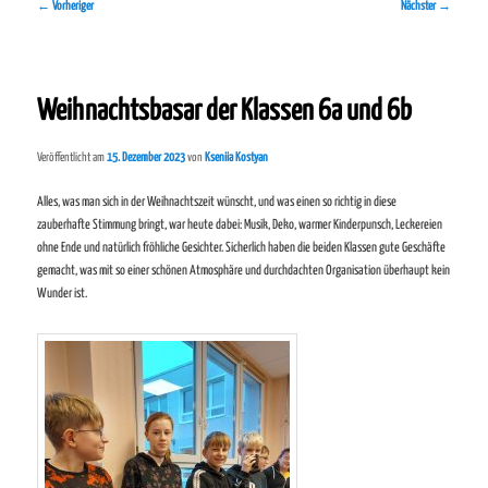
Beitragsnavigation
←
Vorheriger
Nächster
→
Weihnachtsbasar der Klassen 6a und 6b
Veröffentlicht am
15. Dezember 2023
von
Kseniia Kostyan
Alles, was man sich in der Weihnachtszeit wünscht, und was einen so richtig in diese
zauberhafte Stimmung bringt, war heute dabei: Musik, Deko, warmer Kinderpunsch, Leckereien
ohne Ende und natürlich fröhliche Gesichter. Sicherlich haben die beiden Klassen gute Geschäfte
gemacht, was mit so einer schönen Atmosphäre und durchdachten Organisation überhaupt kein
Wunder ist.