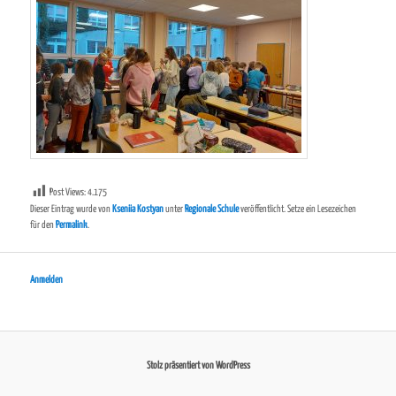
Post Views:
4.175
Dieser Eintrag wurde von
Kseniia Kostyan
unter
Regionale Schule
veröffentlicht. Setze ein Lesezeichen
für den
Permalink
.
Anmelden
Stolz präsentiert von WordPress