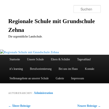
Zum
Zum
primären
sekundären
Suche
Inhalt
Inhalt
springen
springen
Regionale Schule mit Grundschule
Zehna
Die urgemütliche Landschule.
Hauptmenü
Startseite
Unsere Schule
Eltern & Schüler
Tagesablauf
it’s learning
Berufsorientierung
Bei uns im Haus
Kontakt
Stellenangebote an unserer Schule
Galerie
Impressum
Administration
AUTORENARCHIV:
Beitragsnavigation
←
Ältere Beiträge
Neuere Beiträge
→