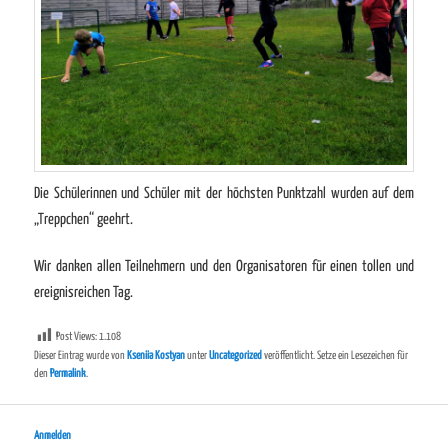
Die Schülerinnen und Schüler mit der höchsten Punktzahl wurden auf dem
„Treppchen“ geehrt.
Wir danken allen Teilnehmern und den Organisatoren für einen tollen und
ereignisreichen Tag.
Post Views:
1.108
Dieser Eintrag wurde von
Kseniia Kostyan
unter
Uncategorized
veröffentlicht. Setze ein Lesezeichen für
den
Permalink
.
Anmelden