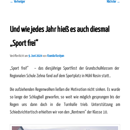
Beitragsnavigation
←
Vorheriger
Nächster
→
Und wie jedes Jahr hieß es auch diesmal
„Sport frei“
Veröffentlicht am
9. Juni 2024
von
Kseniia Kostyan
„Sport frei!“ – das diesjährige Sportfest der Grundschulklassen der
Regionalen Schule Zehna fand auf dem Sportplatz in Mühl Rosin statt..
Die aufziehenden Regenwolken ließen die Motivation nicht sinken. Es wurde
so lange der Schlagball geworfen, so weit wie möglich gesprungen bis der
Regen uns dann doch in die Turnhalle trieb. Unterstützung am
Schiedsrichtertisch erhielten wir von den „Rentnern“ der Klasse 10.