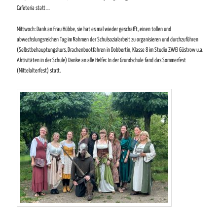
Cafeteria statt …
Mittwoch: Dank an Frau Hübbe, sie hat es mal wieder geschafft, einen tollen und
abwechslungsreichen Tag im Rahmen der Schulsozialarbeit zu organisieren und durchzuführen
(Selbstbehauptungskurs, Drachenbootfahren in Dobbertin, Klasse 8 im Studio ZWEI Güstrow u.a.
Aktivitäten in der Schule) Danke an alle Helfer. In der Grundschule fand das Sommerfest
(Mittelalterfest) statt.