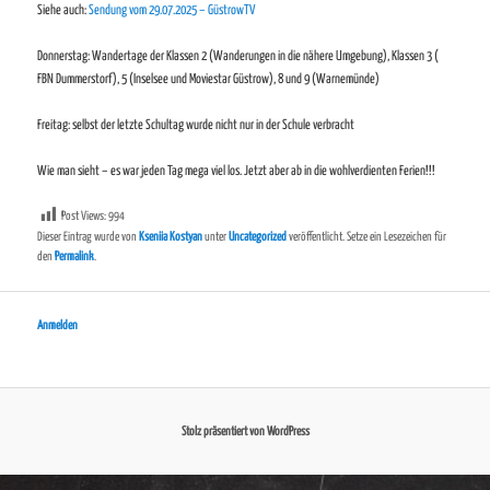
Siehe auch:
Sendung vom 29.07.2025 – GüstrowTV
Donnerstag: Wandertage der Klassen 2 (Wanderungen in die nähere Umgebung), Klassen 3 (
FBN Dummerstorf), 5 (Inselsee und Moviestar Güstrow), 8 und 9 (Warnemünde)
Freitag: selbst der letzte Schultag wurde nicht nur in der Schule verbracht
Wie man sieht – es war jeden Tag mega viel los. Jetzt aber ab in die wohlverdienten Ferien!!!
Post Views:
994
Dieser Eintrag wurde von
Kseniia Kostyan
unter
Uncategorized
veröffentlicht. Setze ein Lesezeichen für
den
Permalink
.
Anmelden
Stolz präsentiert von WordPress