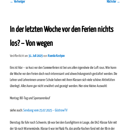
Beitragsnavigation
←
Vorheriger
Nächster
→
In der letzten Woche vor den Ferien nichts
los? – Von wegen
Veröffentlicht am
31. Juli 2025
von
Kseniia Kostyan
Eins ist klar – so kurz vor den Sommerferien ist bei uns allen irgendwie die Luft raus. Wie kann
die Woche vor den Ferien doch noch interessant und abwechslungsreich gestaltet werden. Die
Lehrer und Lehrerinnen unserer Schule haben mit ihren Klassen sich viele schöne Aktivitäten
überlegt. Alles kann gar nicht erwähnt und gezeigt werden. Hier eine kleine Auswahl:
Montag: BO-Tag und Sponsorenlauf
siehe auch:
Sendung vom 25.07.2025 – GüstrowTV
Dienstag: 8a fuhr nach Schwerin, 9b war bei den Eurofightern in Laage, die DAZ-Klasse fuhr mit
der 5b nach Warnemünde, Klasse 6 war im Flip& Fly, das große Kochen fand mit der 8b in der