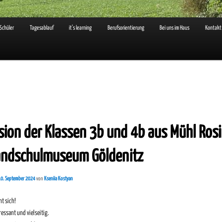
 Schüler
Tagesablauf
it’s learning
Berufsorientierung
Bei uns im Haus
Kontakt
ion der Klassen 3b und 4b aus Mühl Rosi
andschulmuseum Göldenitz
10. September 2024
von
Kseniia Kostyan
nt sich!
eressant und vielseitig.