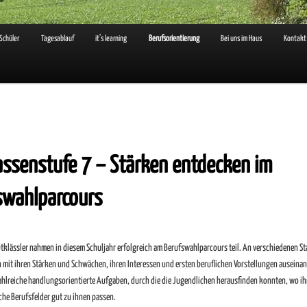
 Schüler
Tagesablauf
it’s learning
Berufsorientierung
Bei uns im Haus
Kontakt
assenstufe 7 – Stärken entdecken im
swahlparcours
ebtklässler nahmen in diesem Schuljahr erfolgreich am Berufswahlparcours teil. An verschiedenen S
ch mit ihren Stärken und Schwächen, ihren Interessen und ersten beruflichen Vorstellungen auseinan
ahlreiche handlungsorientierte Aufgaben, durch die die Jugendlichen herausfinden konnten, wo ih
che Berufsfelder gut zu ihnen passen.