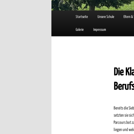
Hauptmenü
Startseite
Unsere Schule
Eltern &
Galerie
Impressum
Die Kl
Beruf
Bereits die Si
setzten sie si
Parcours bot z
liegen und wel