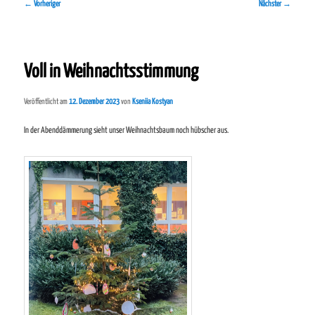
Beitragsnavigation
←
Vorheriger
Nächster
→
Voll in Weihnachtsstimmung
Veröffentlicht am
12. Dezember 2023
von
Kseniia Kostyan
In der Abenddämmerung sieht unser Weihnachtsbaum noch hübscher aus.