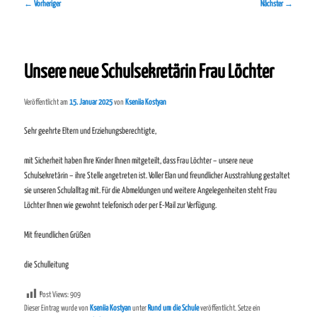
Beitragsnavigation
←
Vorheriger
Nächster
→
Unsere neue Schulsekretärin Frau Löchter
Veröffentlicht am
15. Januar 2025
von
Kseniia Kostyan
Sehr geehrte Eltern und Erziehungsberechtigte,
mit Sicherheit haben Ihre Kinder Ihnen mitgeteilt, dass Frau Löchter – unsere neue
Schulsekretärin – ihre Stelle angetreten ist. Voller Elan und freundlicher Ausstrahlung gestaltet
sie unseren Schulalltag mit. Für die Abmeldungen und weitere Angelegenheiten steht Frau
Löchter Ihnen wie gewohnt telefonisch oder per E-Mail zur Verfügung.
Mit freundlichen Grüßen
die Schulleitung
Post Views:
909
Dieser Eintrag wurde von
Kseniia Kostyan
unter
Rund um die Schule
veröffentlicht. Setze ein