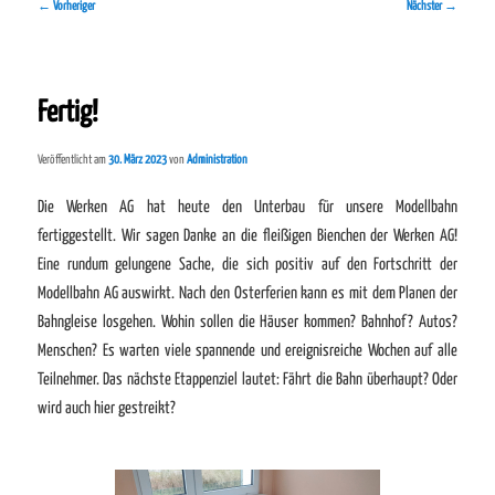
Beitragsnavigation
←
Vorheriger
Nächster
→
Fertig!
Veröffentlicht am
30. März 2023
von
Administration
Die Werken AG hat heute den Unterbau für unsere Modellbahn
fertiggestellt. Wir sagen Danke an die fleißigen Bienchen der Werken AG!
Eine rundum gelungene Sache, die sich positiv auf den Fortschritt der
Modellbahn AG auswirkt. Nach den Osterferien kann es mit dem Planen der
Bahngleise losgehen. Wohin sollen die Häuser kommen? Bahnhof? Autos?
Menschen? Es warten viele spannende und ereignisreiche Wochen auf alle
Teilnehmer. Das nächste Etappenziel lautet: Fährt die Bahn überhaupt? Oder
wird auch hier gestreikt?