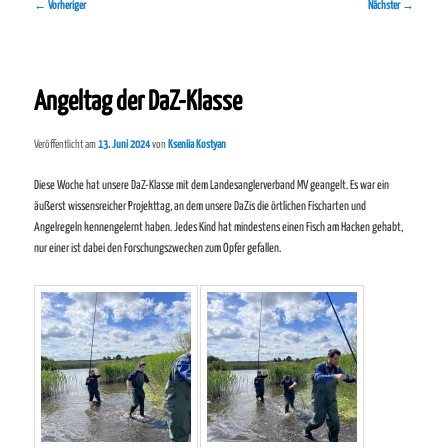
Beitragsnavigation
←
Vorheriger
Nächster
→
Angeltag der DaZ-Klasse
Veröffentlicht am
13. Juni 2024
von
Kseniia Kostyan
Diese Woche hat unsere DaZ-Klasse mit dem Landesanglerverband MV geangelt. Es war ein
äußerst wissensreicher Projekttag, an dem unsere DaZis die örtlichen Fischarten und
Angelregeln kennengelernt haben. Jedes Kind hat mindestens einen Fisch am Hacken gehabt,
nur einer ist dabei den Forschungszwecken zum Opfer gefallen.