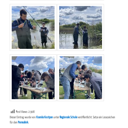
Post Views:
2.908
Dieser Eintrag wurde von
Kseniia Kostyan
unter
Regionale Schule
veröffentlicht. Setze ein Lesezeichen
für den
Permalink
.