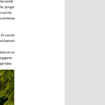
ben wie Ball
ufen, Springen
rn auch der
tes und können
1 bis 4 wurden
 und Gewinner!
danken wir uns
 engagierten
ragen haben.