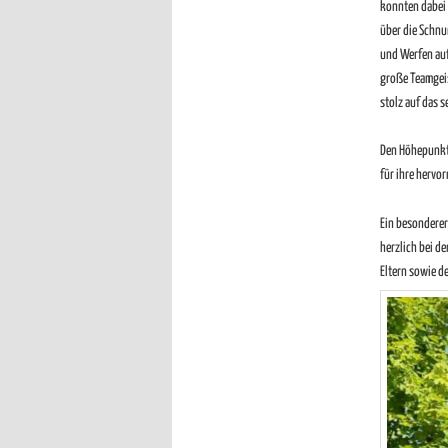
konnten dabei 
über die Schnu
und Werfen auf
große Teamgeis
stolz auf das s
Den Höhepunkt 
für ihre hervo
Ein besonderer
herzlich bei d
Eltern sowie d