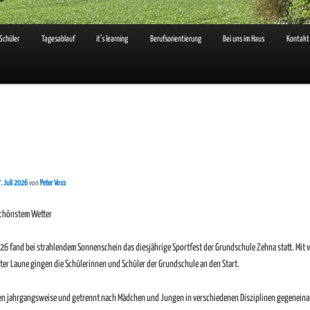
 Schüler
Tagesablauf
it’s learning
Berufsorientierung
Bei uns im Haus
Kontakt
. Juli 2026
von
Peter Voss
schönstem Wetter
26 fand bei strahlendem Sonnenschein das diesjährige Sportfest der Grundschule Zehna statt. Mit v
ter Laune gingen die Schülerinnen und Schüler der Grundschule an den Start.
ten jahrgangsweise und getrennt nach Mädchen und Jungen in verschiedenen Disziplinen gegenein