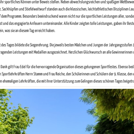
ihr sportliches Können unter Beweis stellen. Neben abwechslungsreichen und spaßigen Wettbewer
r, Sackhüpfen und Stiefelweitwurf standen auch die klassischen, leichtathletischen Disziplinen La
 dem Programm. Besonders beeindruckend waren nicht nur die sportlichen Leistungen aller, sonde
t und das engagierte Anfeuern untereinander. Alle Kinder zeigten tolle Leistungen, gaben ihr Bes
ein, was sie an diesem Tag erreicht haben.
des Tages bildete die Siegerehrung. Die jeweils besten Mädchen und Jungen der Jahrgangsstufen 
rragenden Leistungen mit Medaillen ausgezeichnet. Herzlichen Glückwunsch an alle Gewinnerinnen
 Dank gilt Frau Edel für die hervorragende Organisation dieses gelungenen Sportfestes. Ebenso be
en Sportlehrkräften Herrn Stamm und Frau Reiche, den Schülerinnen und Schülern der 9. Klasse, den
en ehemaligen Lehrkräften, die mit ihrer Unterstützung zum Gelingen dieses schönen Tages beiget