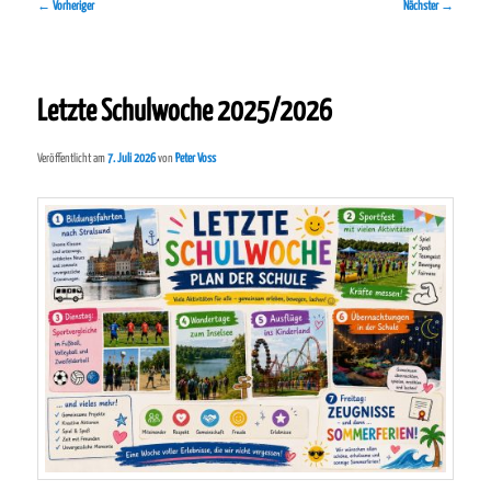
Beitragsnavigation
←
Vorheriger
Nächster
→
Letzte Schulwoche 2025/2026
Veröffentlicht am
7. Juli 2026
von
Peter Voss